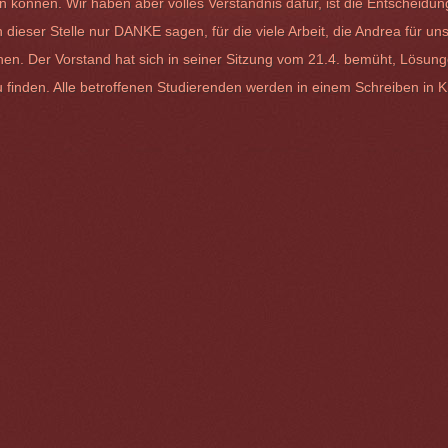
n können. Wir haben aber volles Verständnis dafür, ist die Entscheidu
 dieser Stelle nur DANKE sagen, für die viele Arbeit, die Andrea für 
chen. Der Vorstand hat sich in seiner Sitzung vom 21.4. bemüht, Lösun
 finden. Alle betroffenen Studierenden werden in einem Schreiben in 