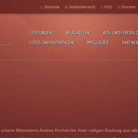
Startseite
Seitenübersicht
RSS
Drucken
LEISTUNGEN
NEUIGKEITEN
AUS- UND FORTBIL
FOTOS UND REPORTAGEN
MITGLIEDER
PARTNE
erreich
 unsere Mitstreiterin Andrea Kirchdorfer ihren völligen Rückzug aus alle